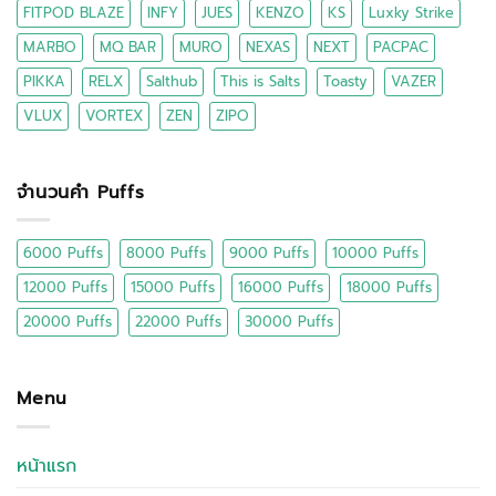
FITPOD BLAZE
INFY
JUES
KENZO
KS
Luxky Strike
MARBO
MQ BAR
MURO
NEXAS
NEXT
PACPAC
PIKKA
RELX
Salthub
This is Salts
Toasty
VAZER
VLUX
VORTEX
ZEN
ZIPO
จำนวนคำ Puffs
6000 Puffs
8000 Puffs
9000 Puffs
10000 Puffs
12000 Puffs
15000 Puffs
16000 Puffs
18000 Puffs
20000 Puffs
22000 Puffs
30000 Puffs
Menu
หน้าแรก