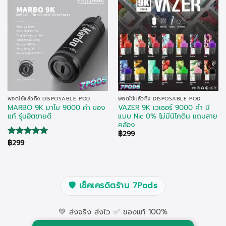
พอตใช้แล้วทิ้ง DISPOSABLE POD
พอตใช้แล้วทิ้ง DISPOSABLE POD
MARBO 9K มาโบ 9000 คำ ของ
VAZER 9K เวเซอร์ 9000 คำ มี
แท้ รุ่นฮิตขายดี
แบบ Nic 0% ไม่มีนิโคติน แถมสาย
คล้อง
฿
299
฿
299
Rated
5
out of 5
🛡️
เช็คเครดิตร้าน 7Pods
💚 ส่งจริง ส่งไว ✅ ของแท้ 100%