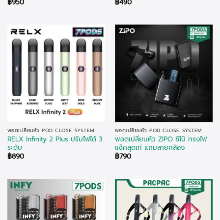
฿
950
฿
490
พอตเปลี่ยนหัว POD CLOSE SYSTEM
พอตเปลี่ยนหัว POD CLOSE SYSTEM
RELX Infinity 2 Plus ปรับไฟได้ 3
พอตเปลี่ยนหัว ZIPO ซิโป้ ทรงไฟ
ระดับ
แช็คสุดเท่ แถมสายคล้อง
฿
890
฿
790