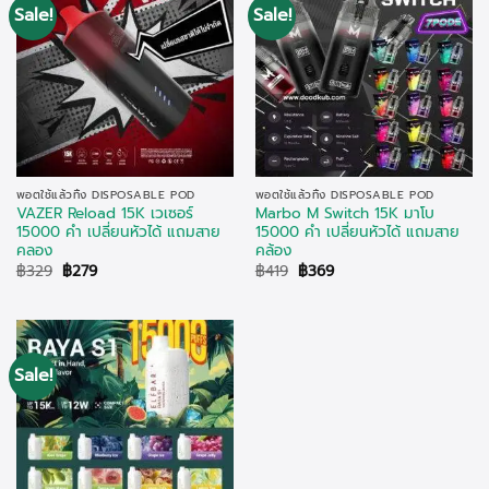
Sale!
Sale!
พอตใช้แล้วทิ้ง DISPOSABLE POD
พอตใช้แล้วทิ้ง DISPOSABLE POD
VAZER Reload 15K เวเซอร์
Marbo M Switch 15K มาโบ
15000 คำ เปลี่ยนหัวได้ แถมสาย
15000 คำ เปลี่ยนหัวได้ แถมสาย
คลอง
คล้อง
Original
Current
Original
Current
฿
329
฿
279
฿
419
฿
369
price
price
price
price
was:
is:
was:
is:
฿329.
฿279.
฿419.
฿369.
Sale!