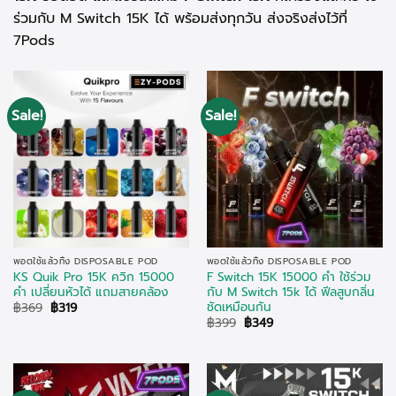
ร่วมกับ M Switch 15K ได้ พร้อมส่งทุกวัน ส่งจริงส่งไว้ที่
7Pods
Sale!
Sale!
พอตใช้แล้วทิ้ง DISPOSABLE POD
พอตใช้แล้วทิ้ง DISPOSABLE POD
KS Quik Pro 15K ควิก 15000
F Switch 15K 15000 คำ ใช้ร่วม
คำ เปลี่ยนหัวได้ แถมสายคล้อง
กับ M Switch 15k ได้ ฟีลสูบกลิ่น
ชัดเหมือนกัน
Original
Current
฿
369
฿
319
price
price
Original
Current
฿
399
฿
349
was:
is:
price
price
฿369.
฿319.
was:
is:
฿399.
฿349.