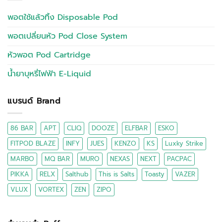
พอตใช้แล้วทิ้ง Disposable Pod
พอตเปลี่ยนหัว Pod Close System
หัวพอต Pod Cartridge
น้ำยาบุหรี่ไฟฟ้า E-Liquid
แบรนด์ Brand
86 BAR
APT
CLIQ
DOOZE
ELFBAR
ESKO
FITPOD BLAZE
INFY
JUES
KENZO
KS
Luxky Strike
MARBO
MQ BAR
MURO
NEXAS
NEXT
PACPAC
PIKKA
RELX
Salthub
This is Salts
Toasty
VAZER
VLUX
VORTEX
ZEN
ZIPO