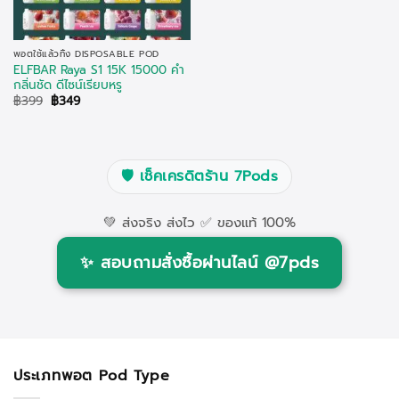
พอตใช้แล้วทิ้ง DISPOSABLE POD
ELFBAR Raya S1 15K 15000 คำ
กลิ่นชัด ดีไซน์เรียบหรู
Original
Current
฿
399
฿
349
price
price
was:
is:
฿399.
฿349.
🛡️
เช็คเครดิตร้าน 7Pods
💚 ส่งจริง ส่งไว ✅ ของแท้ 100%
✨
สอบถามสั่งซื้อผ่านไลน์ @7pds
ประเภทพอต Pod Type